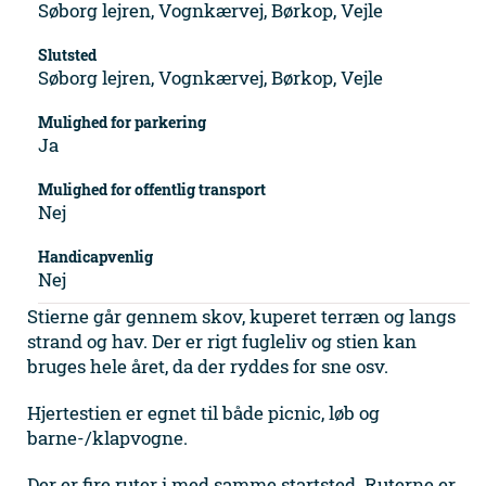
Søborg lejren, Vognkærvej, Børkop, Vejle
Slutsted
Søborg lejren, Vognkærvej, Børkop, Vejle
Mulighed for parkering
Ja
Mulighed for offentlig transport
Nej
Handicapvenlig
Nej
Stierne går gennem skov, kuperet terræn og langs
strand og hav. Der er rigt fugleliv og stien kan
bruges hele året, da der ryddes for sne osv.
Hjertestien er egnet til både picnic, løb og
barne-/klapvogne.
Der er fire ruter i med samme startsted. Ruterne er