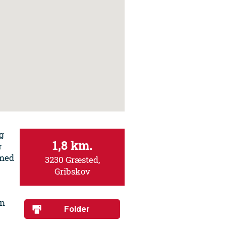
g
1,8 km.
r
 med
3230 Græsted,
Gribskov
on
Folder