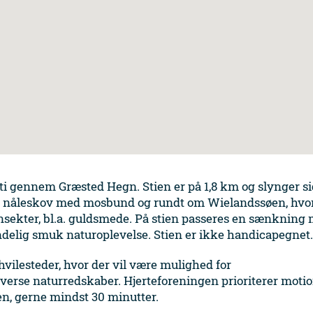
ti gennem Græsted Hegn. Stien er på 1,8 km og slynger si
 nåleskov med mosbund og rundt om Wielandssøen, hvo
insekter, bl.a. guldsmede. På stien passeres en sænkning
ndelig smuk naturoplevelse. Stien er ikke handicapegnet.
hvilesteder, hvor der vil være mulighed for
erse naturredskaber. Hjerteforeningen prioriterer moti
gen, gerne mindst 30 minutter.