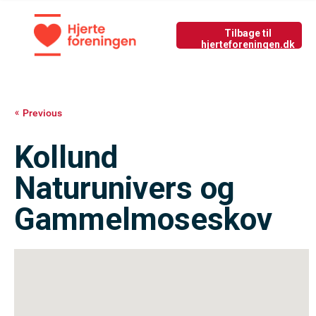
Tilbage til nyside
GIV LIV
Previous
Kollund
Naturunivers og
Gammelmoseskov