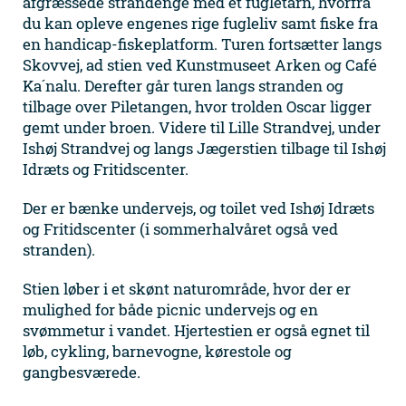
afgræssede strandenge med et fugletårn, hvorfra
du kan opleve engenes rige fugleliv samt fiske fra
en handicap-fiskeplatform. Turen fortsætter langs
Skovvej, ad stien ved Kunstmuseet Arken og Café
Ka´nalu. Derefter går turen langs stranden og
tilbage over Piletangen, hvor trolden Oscar ligger
gemt under broen. Videre til Lille Strandvej, under
Ishøj Strandvej og langs Jægerstien tilbage til Ishøj
Idræts og Fritidscenter.
Der er bænke undervejs, og toilet ved Ishøj Idræts
og Fritidscenter (i sommerhalvåret også ved
stranden).
Stien løber i et skønt naturområde, hvor der er
mulighed for både picnic undervejs og en
svømmetur i vandet. Hjertestien er også egnet til
løb, cykling, barnevogne, kørestole og
gangbesværede.