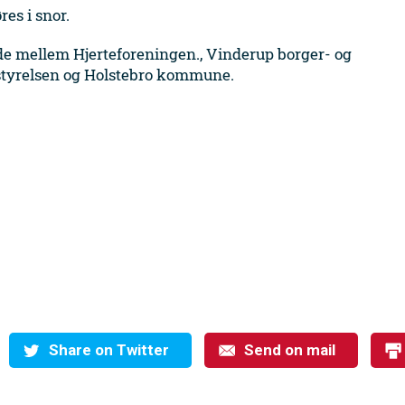
es i snor.
jde mellem Hjerteforeningen., Vinderup borger- og
tyrelsen og Holstebro kommune.
Share on Twitter
Send on mail