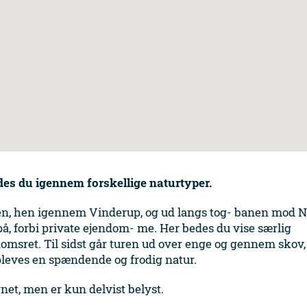
des
du
igennem
forskellige
naturtyper.
en, hen igennem Vinderup, og ud langs tog- banen mod N
på, forbi private ejendom- me. Her bedes du vise særlig
omsret. Til sidst går turen ud over enge og gennem skov,
opleves en spændende og frodig natur.
et, men er kun delvist belyst.